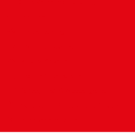
Gute Verkehrsanbindung
Jobticket
E-Bike-Leasing
E-Scooter Leasing
Mobiles Arbeiten
Flexible Arbeitszeiten
Kaffee, Obst & Wasser gratis
Kantine mit Brötchen und Snacks
Mitarbeiterrabatte